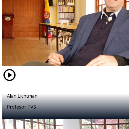
play_circle
Alan Lichtman
Profesor TVS