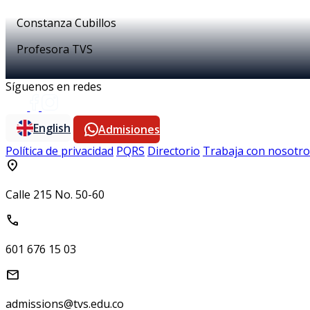
Constanza Cubillos
Profesora TVS
Síguenos en redes
English
Admisiones
Política de privacidad
PQRS
Directorio
Trabaja con nosotro
location_on
Calle 215 No. 50-60
call
601 676 15 03
mail
admissions@tvs.edu.co