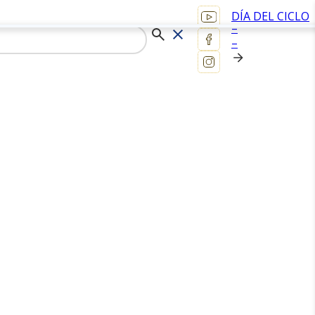
DÍA DEL CICLO
–
–