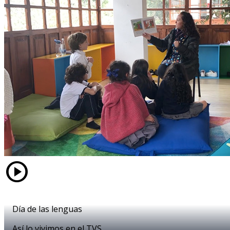
play_circle
Día de las lenguas
Así lo vivimos en el TVS