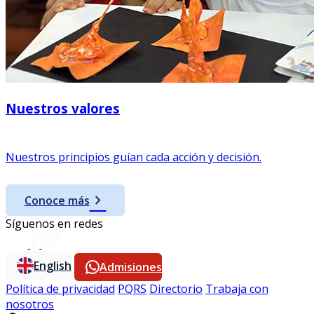
Nuestros valores
Nuestros principios guían cada acción y decisión.
chevron_right
Conoce más
Síguenos en redes
English
Admisiones
Política de privacidad
PQRS
Directorio
Trabaja con
nosotros