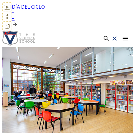
DÍA DEL CICLO
–
–
menu