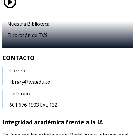
play_circle
Nuestra Biblioteca
El corazón de TVS
CONTACTO
Correo
library@tvs.edu.co
Teléfono
601 676 1503 Ext. 132
Integridad académica frente a la IA