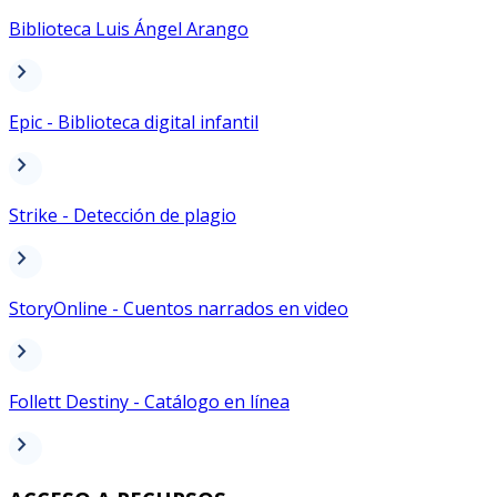
Biblioteca Luis Ángel Arango
chevron_right
Epic - Biblioteca digital infantil
chevron_right
Strike - Detección de plagio
chevron_right
StoryOnline - Cuentos narrados en video
chevron_right
Follett Destiny - Catálogo en línea
chevron_right