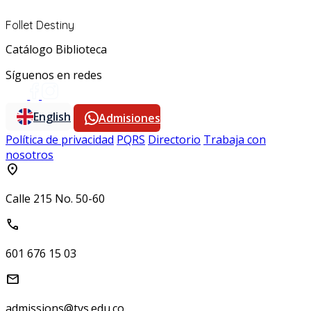
Follet Destiny
Catálogo Biblioteca
Síguenos en redes
English
Admisiones
Política de privacidad
PQRS
Directorio
Trabaja con
nosotros
location_on
Calle 215 No. 50-60
call
601 676 15 03
mail
admissions@tvs.edu.co