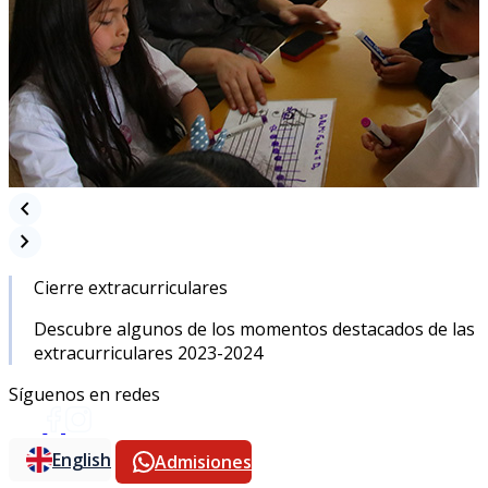
chevron_left
chevron_right
Cierre extracurriculares
Descubre algunos de los momentos destacados de las
extracurriculares 2023-2024
Síguenos en redes
English
Admisiones