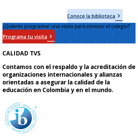
chevron_right
Conoce la biblioteca
¿Quieres programar una visita para conocer el colegio?
chevron_right
Programa tu visita
CALIDAD TVS
Contamos con el respaldo y la acreditación de
organizaciones internacionales y alianzas
orientadas a asegurar la calidad de la
educación en Colombia y en el mundo.