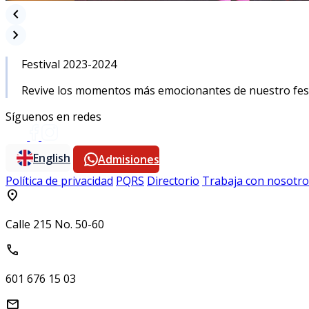
chevron_left
chevron_right
Festival 2023-2024
Revive los momentos más emocionantes de nuestro festiv
Síguenos en redes
English
Admisiones
Política de privacidad
PQRS
Directorio
Trabaja con nosotro
location_on
Calle 215 No. 50-60
call
601 676 15 03
mail