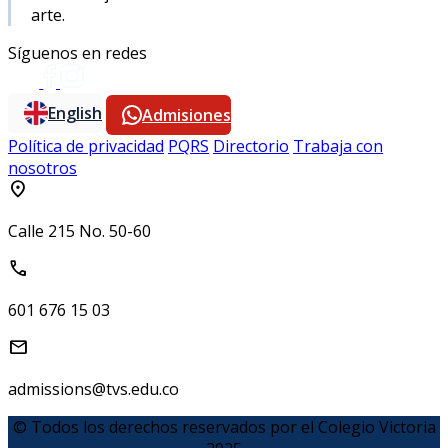
arte.
Síguenos en redes
English
Admisiones
Política de privacidad
PQRS
Directorio
Trabaja con
nosotros
location_on
Calle 215 No. 50-60
call
601 676 15 03
mail
admissions@tvs.edu.co
© Todos los derechos reservados por el Colegio Victoria